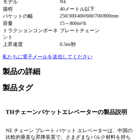
NE
モデル
揚程
40メートル以下
250/300/400/600/700/800mm
バケットの幅
容量
15～800m
³
/h
トラクションコンポーネ
プレートチェーン
ント
上昇速度
0.5m/秒
私たちに電子メールを送信してください
製品の詳細
製品タグ
THチェーンバケットエレベーターの製品説明
NE チェーン プレート バケット エレベーターは、中国の
比較的垂直な昇降装置で、さまざまなバルク材料を持ち