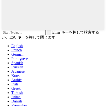
Enter キーを押して検索する
か、ESC キーを押して閉じます
English
French
German
Portuguese
Spanish
Russian
Japanese
Korean
Arabic
Irish
Greek
Turkish
Italian
Danish
Romanian