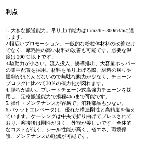
利点
1. 大きな搬送能力。吊り上げ能力は15m3/h～800m3/hに達
します。
2.幅広いプロモーション。一般的な粉粒体材料の改善だけ
でなく、摩耗性の高い材料の改善も可能です。必要な温
度は 200°C 以下です。
3.駆動力が小さい。流入投入、誘導排出、大容量ホッパー
の集中配置を採用。材料を吊り上げる際、材料の戻りや
掘削がほとんどないので無駄な動力が少なく、チェーン
ブロックに比べて30％の省力化が図れます。
4. 揚程が高い。プレートチェーン式高強力チェーンを採
用し、定格搬送能力で揚程40mまで可能です。
5. 操作・メンテナンスが容易で、消耗部品も少ない。
6.バケットエレベータは、優れた構造剛性と高精度を備え
ています。ケーシングは中央で折り曲げてプレスされて
おり、溶接後は剛性が良く、外観が美しいです。全体的
なコストが低く、シール性能が高く、省エネ、環境保
護、メンテナンスの軽減が可能です。